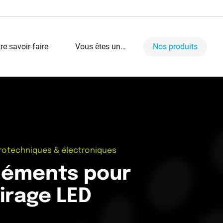
re savoir-faire
Vous êtes un…
Nos produits
professionnel
fabricant
particulier
ctrotechniques & électroniques
éléments pour
irage LED