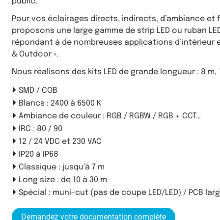
public.
Pour vos éclairages directs, indirects, d’ambiance et
proposons une large gamme de strip LED ou ruban LE
répondant à de nombreuses applications d’intérieur et
& Outdoor ».
Nous réalisons des kits LED de grande longueur : 8 m, 1
SMD / COB
Blancs : 2400 à 6500 K
Ambiance de couleur : RGB / RGBW / RGB + CCT…
IRC : 80 / 90
12 / 24 VDC et 230 VAC
IP20 à IP68
Classique : jusqu’à 7 m
Long size : de 10 à 30 m
Spécial : muni-cut (pas de coupe LED/LED) / PCB lar
Demandez votre documentation
complète