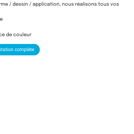
orme / dessin / application, nous réalisons tous vos
re
ce de couleur
tation
complète