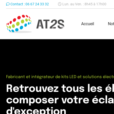
Contact :
06 67 24 33 32
Lun. au Ven. : 8h45 à 17h00
Accueil
Not
Fabricant et intégrateur de kits LED et solutions éle
Retrouvez tous les 
composer votre écla
d'exception